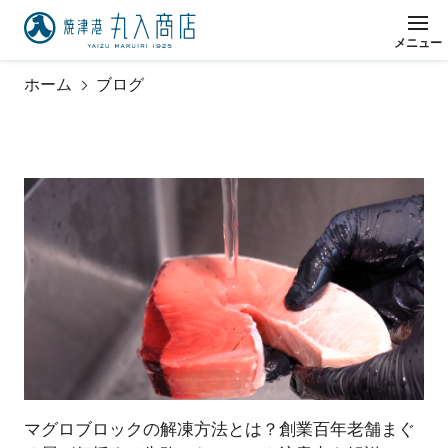
メ
ニ
ュ
ー
閉
じ
る
ホーム
ブログ
マグロブロックの解凍方法とは？創業百年老舗まぐ