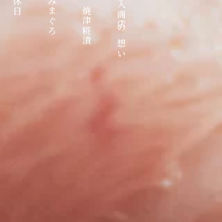
こだわりの焼津糀漬
焼津港 丸入商店の想い