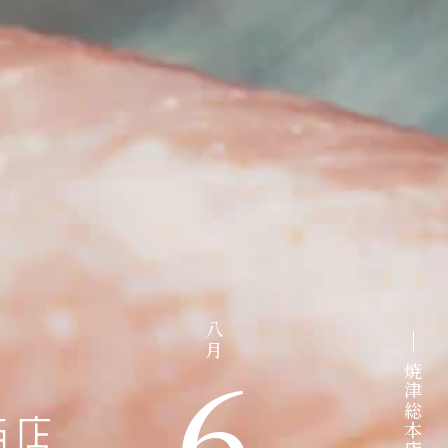
津から
食は笑顔の原点、食は活力の源泉。
最高品質の焼津みなみまぐろと、
創業百年の老舗魚卸が目利きした
焼津港 丸入商店は
八月
6
焼津総本店