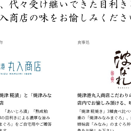
物
食事処
焼津 糀漬」と「焼津みな
焼津港丸入商店こだわり
店
店内でお愉しみ頂ける、
」「あいじろ漬」「熟成粕
「焼津 糀焼き」3種食べ比
魚卸の目利きによる濃厚な旨み
重の「焼津みなみまぐろ」、
まぐろ」をご自宅用やご贈答
姉妹店「みなみ」のまぐろ丼
ます。
魚をお愉しみ下さい。