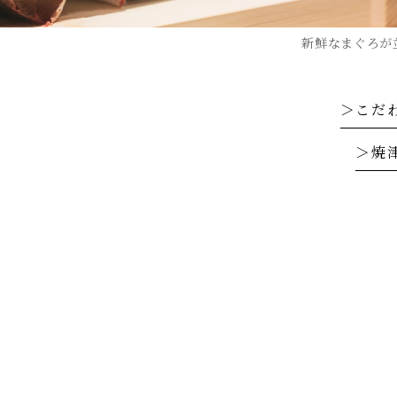
新鮮なまぐろが
＞こだ
＞焼