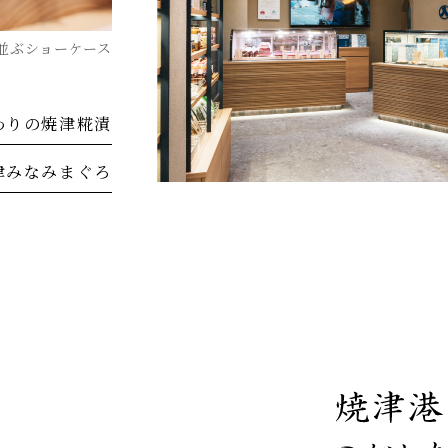
並ぶショーケース
わりの焼津糀漬
津みなみまぐろ