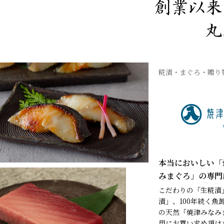
糀漬・まぐろ・贈り
本当においしい「
みまぐろ」の専門
こだわりの「生糀漬
漬」、100年続く
の天然「焼津みなみ
用にお買い求め頂け