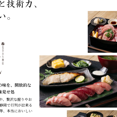
の味を、開放的な
味見せ処
べや、贅沢な握りやお
静岡で行列が出来る
等、本当においしい