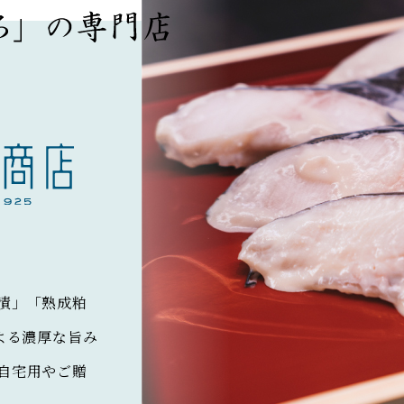
漬」「熟成粕
よる濃厚な旨み
自宅用やご贈