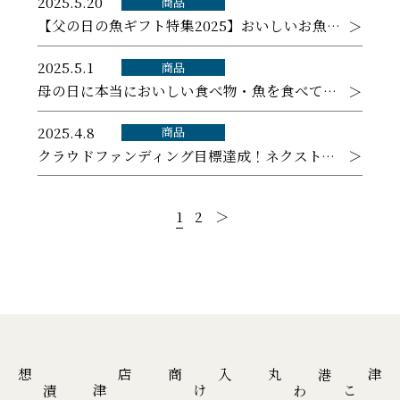
2025.5.20
商品
【父の日の魚ギフト特集2025】おいしいお魚で乾杯。店頭・オンラインショップにて受付しております。
2025.5.1
商品
母の日に本当においしい食べ物・魚を食べてもらいたい。母の日ギフトを店頭・オンラインショップにて受付しております。
2025.4.8
商品
クラウドファンディング目標達成！ネクストゴールに向けて挑戦中です。
1
2
＞
」
こ
だ
わ
り
の
漬
け
魚
「
焼
津
糀
漬